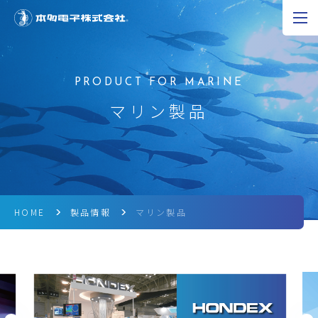
JP
EN
CN
超音波の可能性
マリン製品
製品情報
研究開発
企業情報
HOME
製品情報
マリン製品
採用情報
ニュース