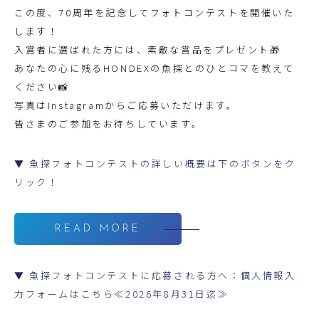
この度、70周年を記念してフォトコンテストを開催いた
します！
入賞者に選ばれた方には、素敵な賞品をプレゼント🎁
あなたの心に残るHONDEXの魚探とのひとコマを教えて
ください📸
写真はInstagramからご応募いただけます。
皆さまのご参加をお待ちしています。
▼ 魚探フォトコンテストの詳しい概要は下のボタンをク
リック！
READ MORE
▼ 魚探フォトコンテストに応募される方へ：個人情報入
力フォームはこちら≪2026年8月31日迄≫