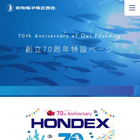
JP
EN
CN
超音波の可能性
創立70周年特設ページ
製品情報
研究開発
企業情報
採用情報
ニュース