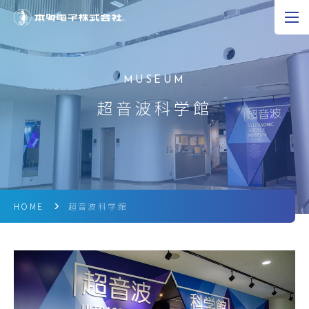
JP
EN
CN
超音波の可能性
超音波科学館
製品情報
研究開発
企業情報
HOME
超音波科学館
採用情報
ニュース