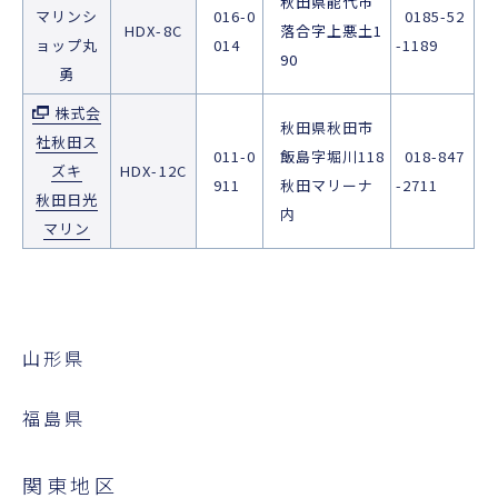
秋田県能代市
マリンシ
016-0
0185-52
HDX-8C
落合字上悪土1
ョップ丸
014
-1189
90
勇
株式会
秋田県秋田市
社秋田ス
011-0
飯島字堀川118
018-847
ズキ
HDX-12C
911
秋田マリーナ
-2711
秋田日光
内
マリン
山形県
福島県
関東地区