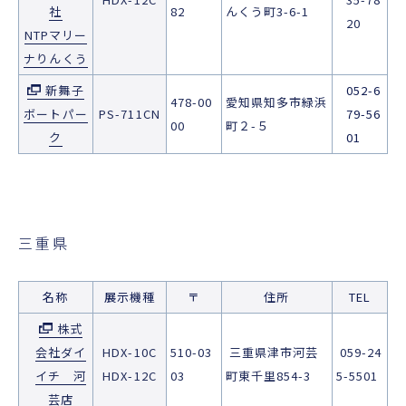
社
82
んくう町3-6-1
20
NTPマリー
ナりんくう
新舞子
052-6
478-00
愛知県知多市緑浜
ボートパー
PS-711CN
79-56
00
町２-５
ク
01
三重県
名称
展示機種
〒
住所
TEL
株式
会社ダイ
HDX-10C
510-03
三重県津市河芸
059-24
イチ 河
HDX-12C
03
町東千里854-3
5-5501
芸店