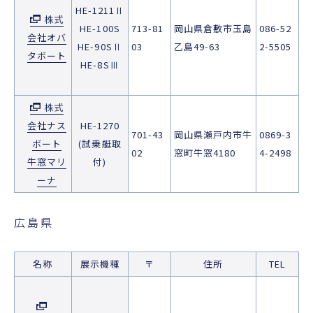
HE-1211Ⅱ
株式
HE-100S
713-81
岡山県倉敷市玉島
086-52
会社オバ
HE-90SⅡ
03
乙島49-63
2-5505
タボート
HE-8SⅢ
株式
会社ナス
HE-1270
701-43
岡山県瀬戸内市牛
0869-3
ボート
(試乗艇取
02
窓町牛窓4180
4-2498
牛窓マリ
付)
ーナ
広島県
名称
展示機種
〒
住所
TEL