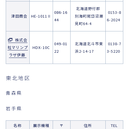
北海道野付郡
086-16
0153-8
津田商会
HE-1011Ⅱ
別海町尾岱沼潮
44
6-2024
見町64-4
株式会
049-01
北海道北斗市東
0138-7
社マリンプ
HDX-10C
22
浜2-14-17
3-5220
ラザ伊藤
東北地区
青森県
岩手県
名称
展示機種
〒
住所
TEL