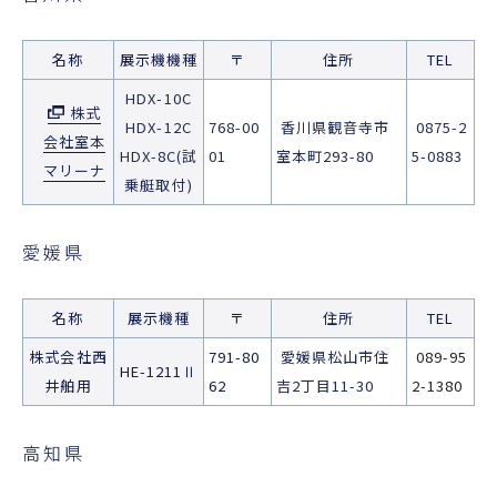
名称
展示機機種
〒
住所
TEL
HDX-10C
株式
HDX-12C
768-00
香川県観音寺市
0875-2
会社室本
HDX-8C(試
01
室本町293-80
5-0883
マリーナ
乗艇取付)
愛媛県
名称
展示機種
〒
住所
TEL
株式会社西
791-80
愛媛県松山市住
089-95
HE-1211Ⅱ
井舶用
62
吉2丁目11-30
2-1380
高知県