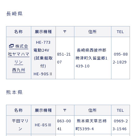
長崎県
名称
展示機種
〒
住所
TEL
HE-773
株式会
電動24V
長崎県西彼杵郡
社ヤマハマ
851-21
095-88
(試乗艇取
時津町久留里郷1
リン
07
2-1829
付)
439-10
西九州
HE-90SⅡ
熊本県
名称
展示機種
〒
住所
TEL
平田マリ
863-00
熊本県天草志柿
0969-2
HE-8SⅢ
ン
41
町5399-4
3-1546