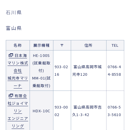
石川県
富山県
名称
展示機種
〒
住所
TEL
日本海
HE-100S
マリン株式
(試乗艇取
933-02
富山県高岡市城
0766-4
会社
付)
16
光寺120
4-8558
城光寺マリ
MM-01(試
ーナ
乗艇取付)
有限会
社ジョイマ
933-00
富山県高岡市吉
0766-5
リン
HDX-10C
02
久1-3-42
3-5610
エンジニア
リング