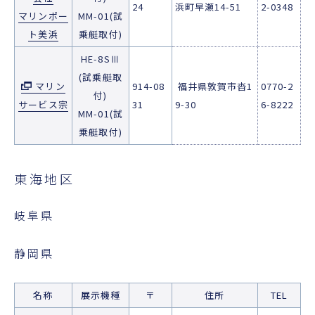
24
浜町早瀬14-51
2-0348
マリンポー
MM-01(試
ト美浜
乗艇取付)
HE-8SⅢ
(試乗艇取
マリン
914-08
福井県敦賀市沓1
0770-2
付)
サービス宗
31
9-30
6-8222
MM-01(試
乗艇取付)
東海地区
岐阜県
静岡県
名称
展示機種
〒
住所
TEL