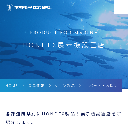
JP
EN
CN
超音波の可能性
HONDEX展示機設置店
製品情報
研究開発
企業情報
HOME
製品情報
マリン製品
サポート・お問い合わ
採用情報
各都道府県別にHONDEX製品の展示機設置店をご
ニュース
紹介します。