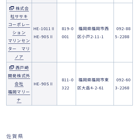
株式会
社ササキ
コーポレー
HE-1011Ⅱ
819-0
福岡県福岡市西
092-88
ション
HE-90SⅡ
001
区小戸2-11-1
5-2288
マリンセン
ター マリ
ノア
西戸崎
開発株式外
811-0
福岡県福岡市東
092-60
会社
HE-90SⅡ
322
区大岳4-2-61
3-2268
福岡マリー
ナ
佐賀県