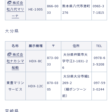
株式会
866-00
熊本県八代市港町
0965-3
社八代マリ
HE-100S
33
276
7-1815
ーナ
大分県
名称
展示機種
〒
住所
TEL
株式会
大分県杵築市大
873-00
0978-6
社ナカシマ
HDX-8C
字守江3-1831-2
33
3-9208
船舶
6
大分県大分市細1
東豊マリン
870-03
269-2
097-59
HDX-12C
サービス
05
（細ポンツーン
3-0244
前）
宮崎県