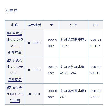
沖縄県
名称
展示機種
〒
住所
TEL
株式会
社マリンラ
900-0
沖縄県那覇市曙2
098-86
HE-90SⅡ
ンド
002
-4-20
1-2134
那覇本店
株式会
社マリンラ
904-2
沖縄県沖縄市海
098-93
HE-90SⅡ
ンド
162
邦1-22-24
9-8015
泡瀬支店
有限会
900-0
沖縄県那覇市曙1
098-86
社総合マリ
HE-8SⅢ
002
-3-3
1-2202
ン沖縄