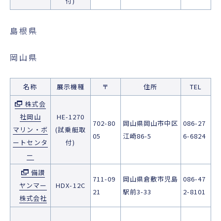
付)
島根県
岡山県
名称
展示機種
〒
住所
TEL
株式会
社岡山
HE-1270
702-80
岡山県岡山市中区
086-27
マリン・ボ
(試乗艇取
05
江崎86-5
6-6824
ートセンタ
付)
ー
備讃
711-09
岡山県倉敷市児島
086-47
ヤンマー
HDX-12C
21
駅前3-33
2-8101
株式会社