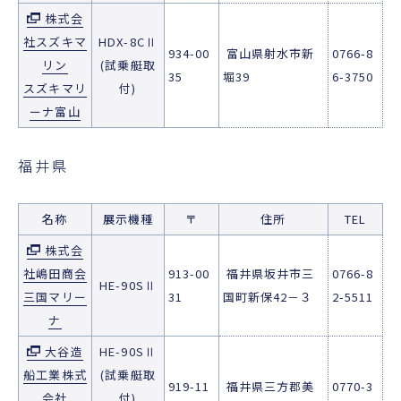
株式会
社スズキマ
HDX-8CⅡ
934-00
富山県射水市新
0766-8
リン
(試乗艇取
35
堀39
6-3750
スズキマリ
付)
ーナ富山
福井県
名称
展示機種
〒
住所
TEL
株式会
社嶋田商会
913-00
福井県坂井市三
0766-8
HE-90SⅡ
三国マリー
31
国町新保42－３
2-5511
ナ
大谷造
HE-90SⅡ
船工業株式
(試乗艇取
919-11
福井県三方郡美
0770-3
会社
付)