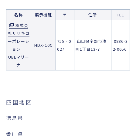
名称
展示機種
〒
住所
TEL
株式会
社ササキコ
ーポレーシ
755‐0
山口県宇部市湊
0836-3
HDX-10C
ョン
027
町1丁目13-7
2-0656
UBEマリー
ナ
四国地区
徳島県
香川県