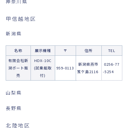
神奈川県
甲信越地区
新潟県
名称
展示機種
〒
住所
TEL
有限会社新
HDX-10C
新潟県燕市
0256-77
潟ボート販
(試乗艇取
959-0113
笈ケ島2116
-5254
売
付)
山梨県
長野県
北陸地区