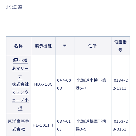
北海道
電話番
名称
展示機種
〒
住所
号
小樽
港マリー
ナ
047-00
北海道小樽市築
0134-2
株式会社
HDX-10C
08
港5-7
2-1311
マリンウ
ェーブ小
樽
東洋商事株
087-01
北海道根室市歯
0153-2
HE-1011Ⅱ
式会社
63
舞3-9
8-3151