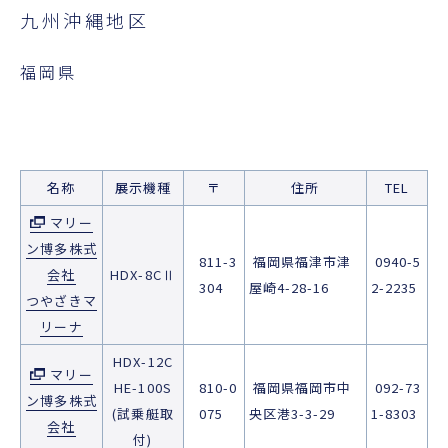
九州沖縄地区
福岡県
名称
展示機種
〒
住所
TEL
マリー
ン博多株式
811-3
福岡県福津市津
0940-5
会社
HDX-8CⅡ
304
屋崎4-28-16
2-2235
つやざきマ
リーナ
HDX-12C
マリー
HE-100S
810-0
福岡県福岡市中
092-73
ン博多株式
(試乗艇取
075
央区港3-3-29
1-8303
会社
付)