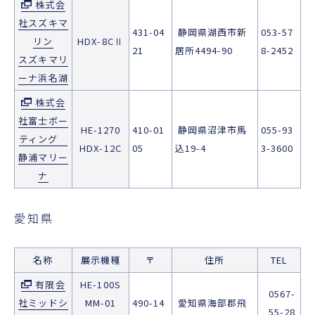
株式会
社スズキマ
431-04
静岡県湖西市新
053-57
リン
HDX-8CⅡ
21
居所4494-90
8-2452
スズキマリ
ーナ浜名湖
株式会
社富士ボー
HE-1270
410-01
静岡県沼津市馬
055-93
ティング
HDX-12C
05
込19-4
3-3600
静浦マリー
ナ
愛知県
名称
展示機種
〒
住所
TEL
有限会
HE-100S
0567-
社ミッドシ
MM-01
490-14
愛知県海部郡飛
55-28