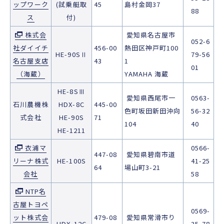
ップワーク
(試乗艇取
45
島村金岡37
88
ス
付)
株式会
愛知県名古屋市
052-6
社ダイイチ
456-00
熱田区神戸町100
HE-90SⅡ
79-56
名古屋支店
43
1
01
（海蔵）
YAMAHA 海蔵
HE-8SⅢ
愛知県西尾市一
0563-
石川農機株
HDX-8C
445-00
色町坂田新田沖向
56-32
式会社
HE-90S
71
104
40
HE-1211
衣浦マ
0566-
447-08
愛知県碧南市道
リーナ株式
HE-100S
41-25
64
場山町3-21
会社
58
NTP名
古屋トヨペ
0569-
ット株式会
479-08
愛知県常滑市り
HDX-12C
35-78