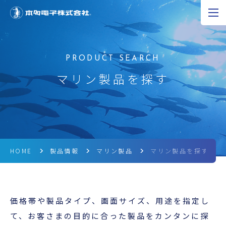
JP
EN
CN
超音波の可能性
マリン製品を探す
製品情報
研究開発
企業情報
HOME
製品情報
マリン製品
マリン製品を探す
採用情報
価格帯や製品タイプ、画面サイズ、用途を指定し
ニュース
て、お客さまの目的に合った製品をカンタンに探