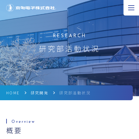
JP
EN
CN
超音波の可能性
研究部活動状況
製品情報
研究開発
企業情報
HOME
研究開発
研究部活動状況
採用情報
ニュース
概要