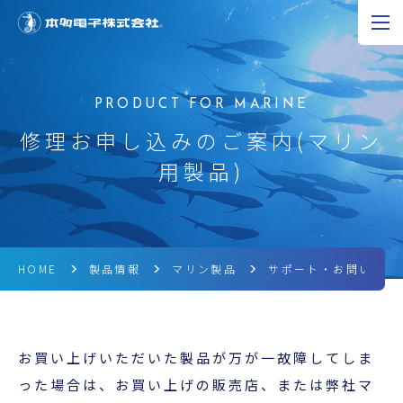
JP
EN
CN
超音波の可能性
修理お申し込みのご案内(マリン
用製品)
製品情報
研究開発
企業情報
HOME
製品情報
マリン製品
サポート・お問い合わ
採用情報
お買い上げいただいた製品が万が一故障してしま
ニュース
った場合は、お買い上げの販売店、または弊社マ