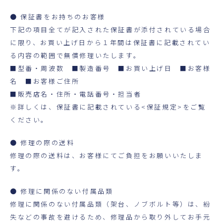
● 保証書をお持ちのお客様
下記の項目全てが記入された保証書が添付されている場合
に限り、お買い上げ日から１年間は保証書に記載されてい
る内容の範囲で無償修理いたします。
■型番・周波数 ■製造番号 ■お買い上げ日 ■お客様
名 ■お客様ご住所
■販売店名・住所・電話番号・担当者
※詳しくは、保証書に記載されている<保証規定>をご覧
ください。
● 修理の際の送料
修理の際の送料は、お客様にてご負担をお願いいたしま
す。
● 修理に関係のない付属品類
修理に関係のない付属品類（架台、ノブボルト等）は、紛
失などの事故を避けるため、修理品から取り外してお手元