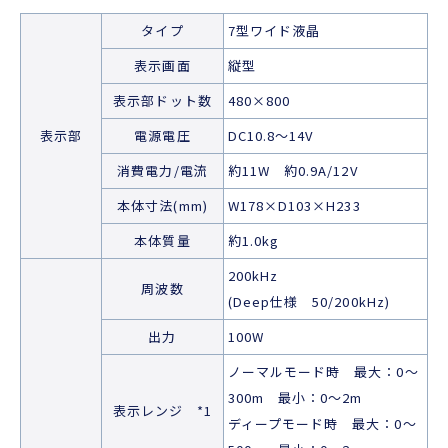
タイプ
7型ワイド液晶
表示画面
縦型
表示部ドット数
480×800
表示部
電源電圧
DC10.8～14V
消費電力/電流
約11W 約0.9A/12V
本体寸法(mm)
W178×D103×H233
本体質量
約1.0kg
200kHz
周波数
(Deep仕様 50/200kHz)
出力
100W
ノーマルモード時 最大：0～
300m 最小：0～2m
表示レンジ *1
ディープモード時 最大：0～