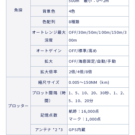
500m 最小：0～2m
魚探
背景色
4色
色配列
8種類
オートレンジ最大
OFF/30m/50m/100m/150m/3
深度
00m
オートゲイン
OFF/標準/高め
拡大
OFF/海底固定/自動/手動
拡大倍率
2倍/4倍/8倍
縮尺サイズ
0.005～150NM（km)
プロット間隔（時
1、5、10、20、30秒、1、2、
間）
5、10、20分
プロッター
航跡：16,000点
記憶点数
マーク：1,000点
アンテナ *2 *3
GPS内蔵