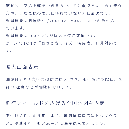
感覚的に反応を確認できるので、特に魚探をはじめて使う
方や、まだ魚探の表示に慣れていない方に最適です。
※当機能は周波数50/200kHz、50&200kHzのみ対応し
ています。
※当機能は100mレンジ以内で使用可能です。
※PS-711CNは『おさかなサイズ・深度表示』非対応で
す。
拡大画面表示
海底付近を2倍/4倍/8倍に拡大 でき、根付魚群や起伏、魚
群の 密度などが明確になります。
釣行フィールドを広げる全国地図を内蔵
高性能ＣＰＵの採用により、地図描写速度はトップクラ
ス。高速走行中もスムーズに海岸線を表示します。