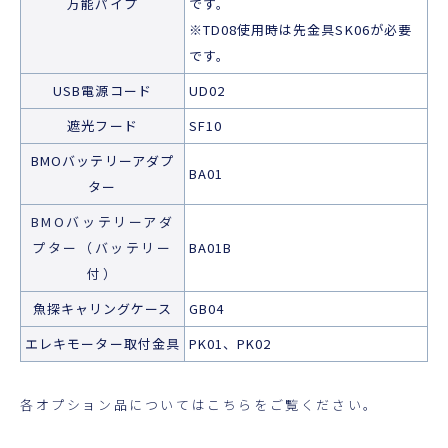
万能パイプ
です。
※TD08使用時は先金具SK06が必要
です。
USB電源コード
UD02
遮光フード
SF10
BMOバッテリーアダプ
BA01
ター
BMOバッテリーアダ
プター（バッテリー
BA01B
付
）
魚探キャリングケース
GB04
エレキモーター取付金具
PK01、PK02
各オプション品についてはこちらをご覧ください。