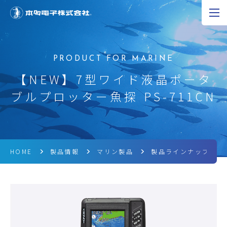
JP
EN
CN
超音波の可能性
【NEW】7型ワイド液晶ポータ
ブルプロッター魚探 PS-711CN
製品情報
研究開発
企業情報
HOME
製品情報
マリン製品
製品ラインナップ
採用情報
ニュース