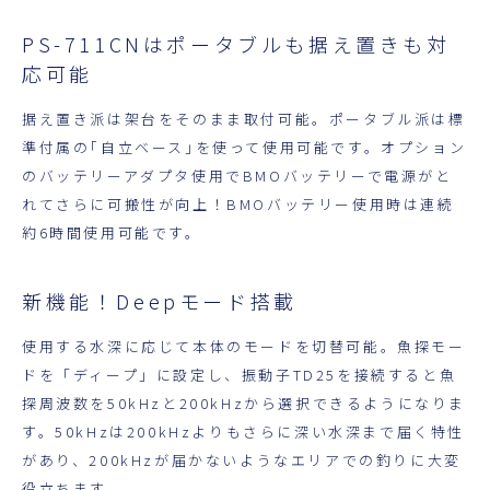
PS-711CNはポータブルも据え置きも対
応可能
据え置き派は架台をそのまま取付可能。ポータブル派は標
準付属の｢自立ベース｣を使って使用可能です。オプション
のバッテリーアダプタ使用でBMOバッテリーで電源がと
れてさらに可搬性が向上！BMOバッテリー使用時は連続
約6時間使用可能です。
新機能！Deepモード搭載
使用する水深に応じて本体のモードを切替可能。魚探モー
ドを「ディープ」に設定し、振動子TD25を接続すると魚
探周波数を50kHzと200kHzから選択できるようになりま
す。50kHzは200kHzよりもさらに深い水深まで届く特性
があり、200kHzが届かないようなエリアでの釣りに大変
役立ちます。