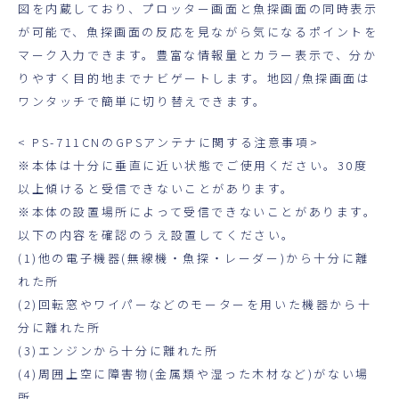
図を内蔵しており、プロッター画面と魚探画面の同時表示
が可能で、魚探画面の反応を見ながら気になるポイントを
マーク入力できます。豊富な情報量とカラー表示で、分か
りやすく目的地までナビゲートします。地図/魚探画面は
ワンタッチで簡単に切り替えできます。
< PS-711CNのGPSアンテナに関する注意事項>
※本体は十分に垂直に近い状態でご使用ください。30度
以上傾けると受信できないことがあります。
※本体の設置場所によって受信できないことがあります。
以下の内容を確認のうえ設置してください。
(1)他の電子機器(無線機・魚探・レーダー)から十分に離
れた所
(2)回転窓やワイパーなどのモーターを用いた機器から十
分に離れた所
(3)エンジンから十分に離れた所
(4)周囲上空に障害物(金属類や湿った木材など)がない場
所