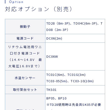
対応オプション（別売）
TD28（8m-3P)、TD04C(6m-3P)、T
振動子
D08（2m-3P）
電源コード
DC06(2m)
リチウム電池用ワニ
口付き電源コード
DC06W
（14.4～14.8V 最
大電圧16.8Vまで）
TC01C(6m)、TC01G(3m)
水温センサー
TC03-05(5m)、TC03-10(10m)
取付架台セット
TKS01
BP05、BP10
※TD28使用時は先金具SK05が必要