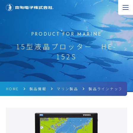
JP
EN
CN
超音波の可能性
15型液晶プロッター HE-
152S
製品情報
研究開発
企業情報
HOME
製品情報
マリン製品
製品ラインナップ
採用情報
ニュース