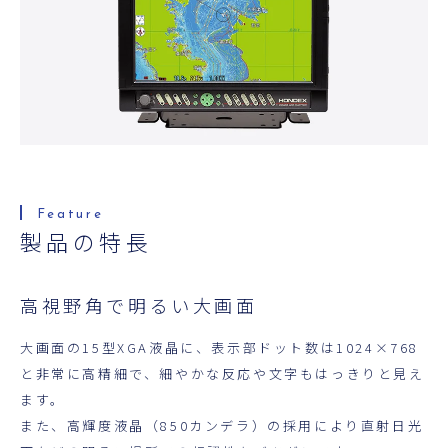
超音波科学館
お役立ち資料
お問い合わせ
製品の特長
高視野角で明るい大画面
大画面の15型XGA液晶に、表示部ドット数は1024×768
と非常に高精細で、細やかな反応や文字もはっきりと見え
ます。
また、高輝度液晶（850カンデラ）の採用により直射日光