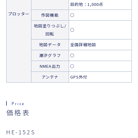
目的地：1,000点
プロッター
作図機能
○
地図塗りつぶし/
○
回転
地図データ
全国詳細地図
潮汐グラフ
○
NMEA出力
○
アンテナ
GPS外付
価格表
HE-152S