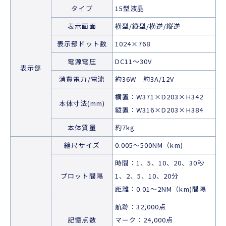
タイプ
15型液晶
表示画面
横型/縦型/横逆/縦逆
表示部ドット数
1024×768
電源電圧
DC11～30V
表示部
消費電力/電流
約36W 約3A/12V
横置：W371×D203×H342
本体寸法(mm)
縦置：W316×D203×H384
本体質量
約7kg
縮尺サイズ
0.005～500NM（km)
時間：1、5、10、20、30秒
プロット間隔
1、2、5、10、20分
距離：0.01～2NM（km)間隔
航跡：32,000点
記憶点数
マーク：24,000点