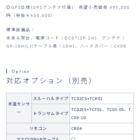
◎GPS仕様(GPSアンテナ付属) 希望小売価格 495,000
円（税抜￥450,000）
標準装備品：
本体＆架台、電源コード：DC07(2P-2m)、アンテナ：
GP-16H(L)(ケーブル長：10m)、ハードカバー：CV06
対応オプション（別売）
スルーハルタイプ
TC02CS+TCK01
水温センサ
TC02ES+TCT01、TC03-05、T
ー
トランサムタイプ
C03-10
リモコン
CR04
アナログRGBケーブル
○