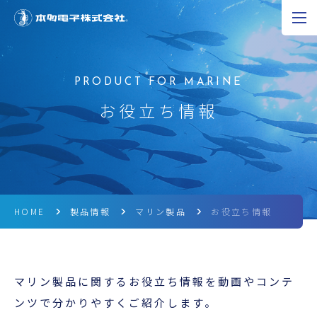
JP
EN
CN
超音波の可能性
お役立ち情報
製品情報
研究開発
企業情報
HOME
製品情報
マリン製品
お役立ち情報
採用情報
マリン製品に関するお役立ち情報を動画やコンテ
ニュース
ンツで分かりやすくご紹介します。