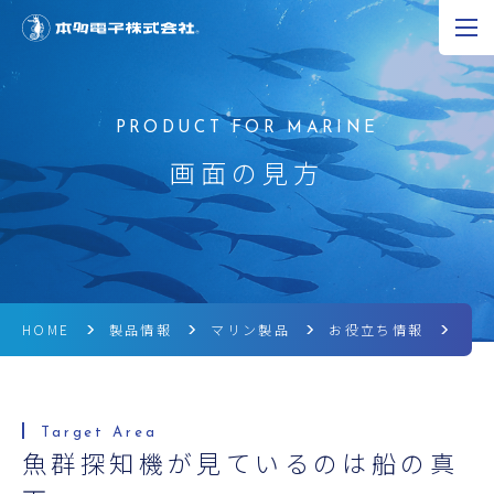
JP
EN
CN
超音波の可能性
画面の見方
製品情報
研究開発
企業情報
HOME
製品情報
マリン製品
お役立ち情報
魚
採用情報
ニュース
魚群探知機が見ているのは船の真