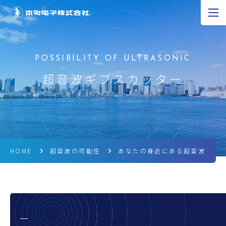
JP
EN
CN
超音波の可能性
超音波ギブスカッター
製品情報
研究開発
企業情報
HOME
超音波の可能性
あなたの身近にある超音波
採用情報
ニュース