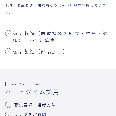
超音波科学館
現在、製品製造・開発補助のパート社員を募集していま
す。
お役立ち資料
お問い合わせ
製品製造（医療機器の組立・検査・調
整） ※2名募集
製品製造（部品加工）
パートタイム採用
募集要項・選考方法
よくあるご質問