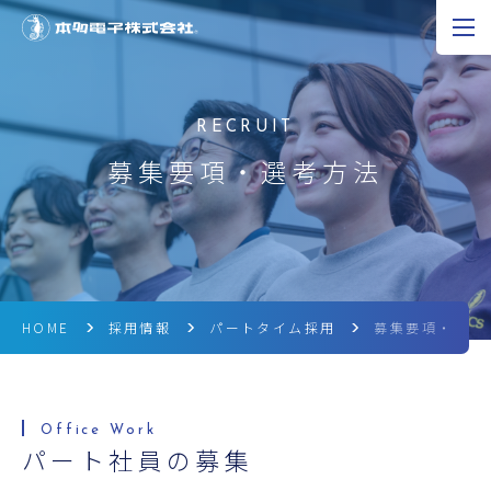
JP
EN
CN
超音波の可能性
募集要項・選考方法
製品情報
研究開発
企業情報
HOME
採用情報
パートタイム採用
募集要項・選考
採用情報
ニュース
パート社員の募集