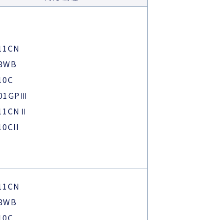
11CN
68WB
10C
601GPⅢ
611CNⅡ
10CII
11CN
68WB
10C