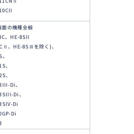
611CNⅡ
10CII
型画面の機種全般
8C、HE-8SII
8CⅡ、HE-8SⅢを除く)、
0S、
31S、
32S、
3III-Di、
3SIII-Di、
3SIV-Di
0GP-Di
3