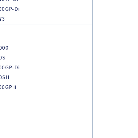
00GP-Di
73
000
0S
00GP-Di
0SII
900GPⅡ