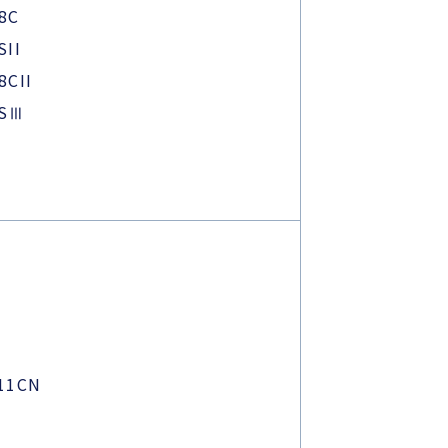
8C
SII
8CII
8SⅢ
11CN