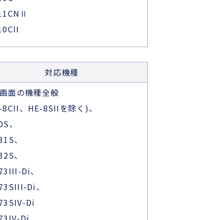
611CNⅡ
10CII
対応機種
4型画面の機種全般
X-8CII、HE-8SIIを除く)、
10S、
731S、
732S、
73III-Di、
73SIII-Di、
73SIV-Di
73IV-Di