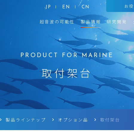
お
JP
EN
CN
超音波の可能性
製品情報
研究開発
取付架台
製品ラインナップ
オプション品
取付架台