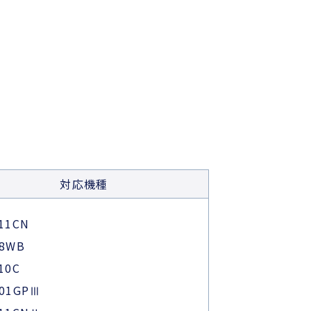
対応機種
11CN
68WB
10C
601GPⅢ