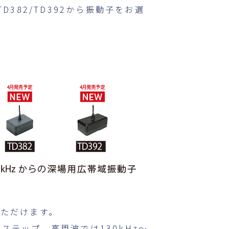
TD382/TD392から振動子をお選
ただけます。
zステップ、高周波では130kHz～