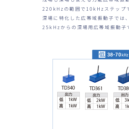
220kHzの範囲で10kHzステ
深場に特化した広帯域振動子では、3
25kHzからの深場用広帯域振動子