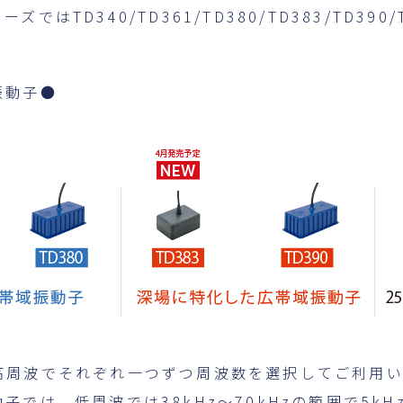
TD340/TD361/TD380/TD383/TD390/
振動子●
高周波でそれぞれ一つずつ周波数を選択してご利用い
では、低周波では38kHz～70kHzの範囲で5kH