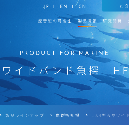
お
JP
EN
CN
超音波の可能性
製品情報
研究開発
晶ワイドバンド魚探 HE-
製品ラインナップ
魚群探知機
10.4型液晶ワイ