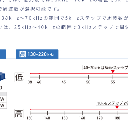
ップで周波数が選択可能です。
8kHz～70kHzの範囲で5kHzステップで周波数
では、25kHz～40kHzの範囲で3kHzステップで