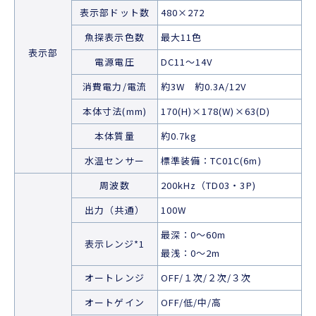
表示部ドット数
480×272
魚探表示色数
最大11色
表示部
電源電圧
DC11～14V
消費電力/電流
約3W 約0.3A/12V
本体寸法(mm)
170(H)×178(W)×63(D)
本体質量
約0.7kg
水温センサー
標準装備：TC01C(6m)
周波数
200kHz（TD03・3P)
出力（共通）
100W
最深：0～60m
表示レンジ*1
最浅：0～2m
オートレンジ
OFF/１次/２次/３次
オートゲイン
OFF/低/中/高