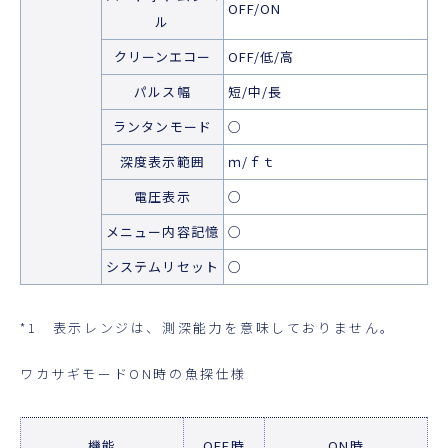
OFF/ON
ル
クリーンエコー
OFF/低/高
パルス幅
短/中/長
ランタンモード
○
深度表示範囲
ｍ/ｆｔ
電圧表示
○
メニュー内容記憶
○
システムリセット
○
*1 表示レンジは、測深能力を意味しておりません。
ワカサギモードON時の魚探仕様
機能
OFF時
ON時