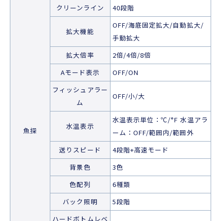
クリーンライン
40段階
OFF/海底固定拡大/自動拡大/
拡大機能
手動拡大
拡大倍率
2倍/4倍/8倍
Aモード表示
OFF/ON
フィッシュアラー
OFF/小/大
ム
水温表示単位：℃/°F 水温アラ
水温表示
魚探
ーム：OFF/範囲内/範囲外
送りスピード
4段階+高速モード
背景色
3色
色配列
6種類
バック照明
5段階
ハードボトムレベ