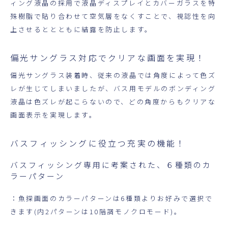
ィング液晶の採用で液晶ディスプレイとカバーガラスを特
殊樹脂で貼り合わせて空気層をなくすことで、視認性を向
上させるととともに結露を防止します。
偏光サングラス対応でクリアな画面を実現！
偏光サングラス装着時、従来の液晶では角度によって色ズ
レが生じてしまいましたが、バス用モデルのボンディング
液晶は色ズレが起こらないので、どの角度からもクリアな
画面表示を実現します。
バスフィッシングに役立つ充実の機能！
バスフィッシング専用に考案された、６種類のカ
ラーパターン
：魚探画面のカラーパターンは6種類よりお好みで選択で
きます(内2パターンは10階調モノクロモード)。