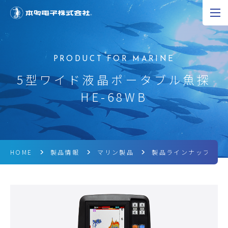
JP
EN
CN
超音波の可能性
5型ワイド液晶ポータブル魚探
HE-68WB
製品情報
研究開発
企業情報
HOME
製品情報
マリン製品
製品ラインナップ
採用情報
ニュース