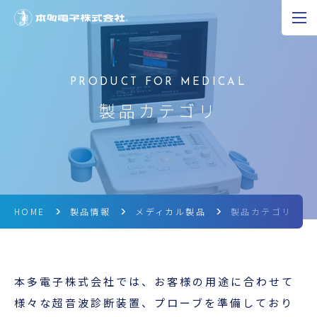
JP
EN
CN
超音波の可能性
製品カテゴリ
製品情報
研究開発
企業情報
HOME
製品情報
メディカル製品
製品カテゴリ
採用情報
本多電子株式会社では、お客様の用途に合わせて
ニュース
様々な超音波診断装置、プローブを準備しており