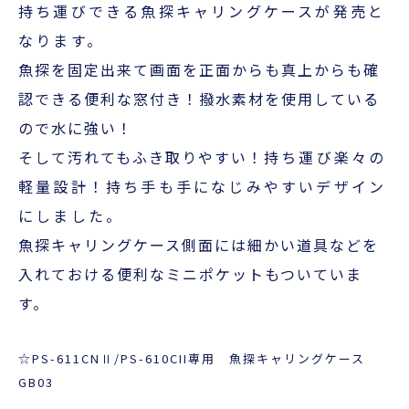
超音波科学館
持ち運びできる魚探キャリングケースが発売と
なります。
お役立ち資料
魚探を固定出来て画面を正面からも真上からも確
認できる便利な窓付き！撥水素材を使用している
お問い合わせ
ので水に強い！
そして汚れてもふき取りやすい！
持ち運び楽々の
軽量設計！持ち手も手になじみやすいデザイン
にしました。
魚探キャリングケース側面には細かい道具などを
入れておける便利なミニポケットもついていま
す。
☆PS-611CNⅡ/PS-610CII専用 魚探キャリングケース
GB03