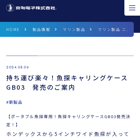
JP
EN
CN
HOME
製品情報
マリン製品
マリン製品 ニュース
超音波の可能性
製品情報
2024.08.09
持ち運び楽々！魚探キャリングケース
研究開発
GB03 発売のご案内
企業情報
#新製品
採用情報
【ポータブル魚探専用！魚探キャリングケースGB03発売決
ニュース
定！】
ホンデックスから5インチワイド魚探が入って