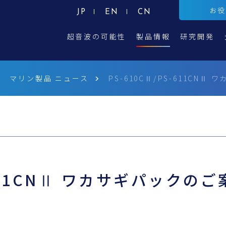
お
JP
EN
CN
超音波の可能性
製品情報
研究開発
マリン製品 ニュース
PS-610CⅡ/PS-611CNⅡ 
611CNⅡ ワカサギパックのご案