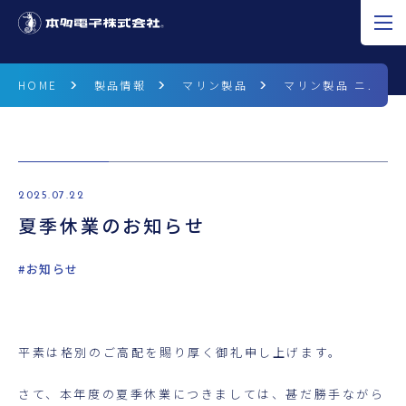
JP
EN
CN
HOME
製品情報
マリン製品
マリン製品 ニュース
超音波の可能性
製品情報
2025.07.22
夏季休業のお知らせ
研究開発
企業情報
#お知らせ
採用情報
平素は格別のご高配を賜り厚く御礼申し上げます。
ニュース
さて、本年度の夏季休業につきましては、甚だ勝手ながら