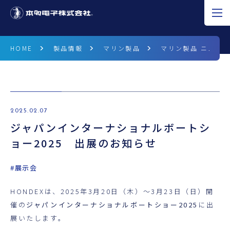
JP
EN
CN
HOME
製品情報
マリン製品
マリン製品 ニュース
超音波の可能性
製品情報
2025.02.07
ジャパンインターナショナルボートシ
研究開発
ョー2025 出展のお知らせ
企業情報
#展示会
採用情報
HONDEXは、2025年3月20日（木）～3月23日（日）開
ニュース
催の
ジャパンインターナショナルボートショー2025
に出
展いたします。