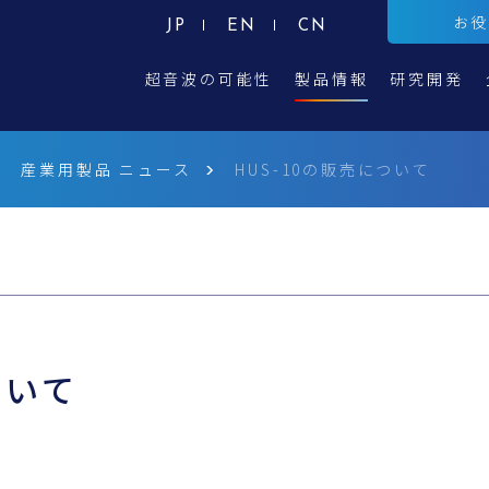
お
JP
EN
CN
超音波の可能性
製品情報
研究開発
産業用製品 ニュース
HUS-10の販売について
ついて