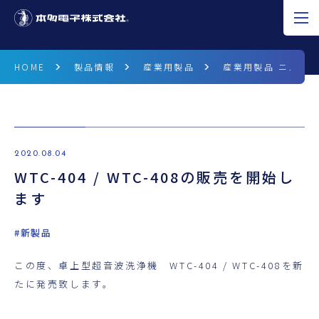
JP
EN
CN
HOME
製品情報
産業用製品
産業用製品 ニュース
超音波の可能性
製品情報
2020.08.04
WTC-404 / WTC-408の販売を開始し
研究開発
ます
企業情報
#新製品
採用情報
この度、卓上型超音波洗浄機 WTC-404 / WTC-408を新
ニュース
たに発売致します。