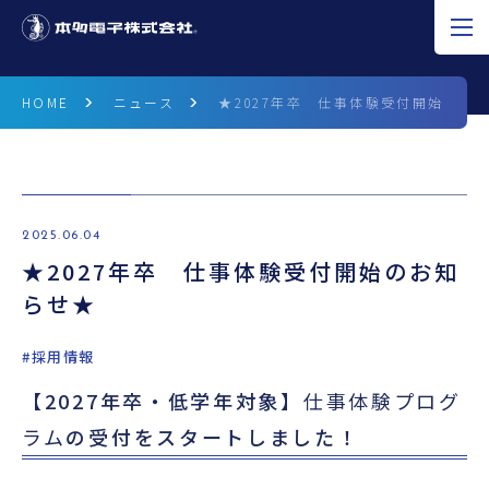
JP
EN
CN
HOME
ニュース
★2027年卒 仕事体験受付開始のお
超音波の可能性
製品情報
2025.06.04
★2027年卒 仕事体験受付開始のお知
研究開発
らせ★
企業情報
#採用情報
採用情報
【2027年卒・低学年対象】
仕事体験プログ
ラム
の受付をスタートしました！
ニュース