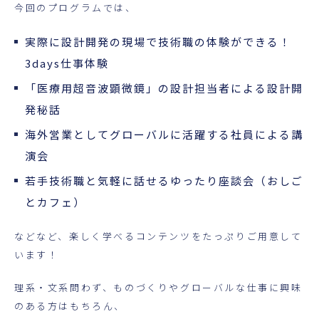
超音波科学館
今回のプログラムでは、
実際に設計開発の現場で技術職の体験ができる！
お役立ち資料
3days仕事体験
お問い合わせ
「医療用
超音波顕微鏡
」の設計担当者による設計開
発秘話
海外営業
としてグローバルに活躍する社員による講
演会
若手技術職と気軽に話せる
ゆったり座談会（おしご
とカフェ）
などなど、楽しく学べるコンテンツをたっぷりご用意して
います！
理系・文系問わず、ものづくりやグローバルな仕事に興味
のある方はもちろん、