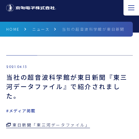
JP
EN
CN
HOME
ニュース
当社の超音波科学館が東日新聞『東三
超音波の可能性
製品情報
2021.04.13
当社の超音波科学館が東日新聞『東三
研究開発
河データファイル』で紹介されまし
企業情報
た。
採用情報
#メディア掲載
ニュース
東日新聞「東三河データファイル」